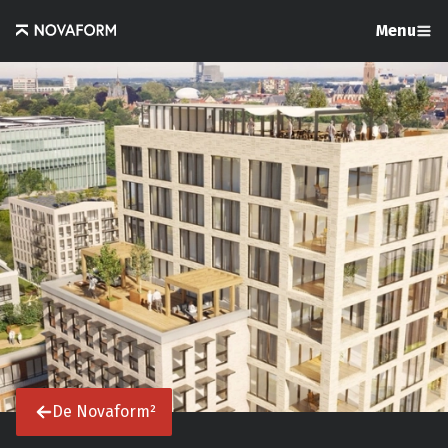
Menu
De Novaform²