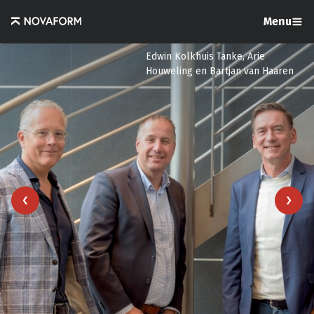
Menu
Edwin Kolkhuis Tanke, Arie
Houweling en Bartjan van Haaren