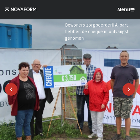
Menu
Bewoners zorgboerderij A-part
hebben de cheque in ontvangst
genomen