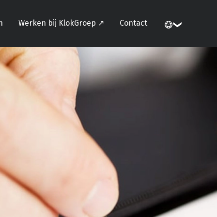
n
Werken bij KlokGroep ↗
Contact